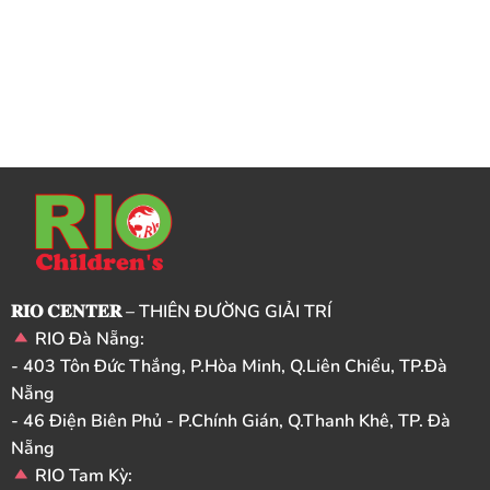
𝐑𝐈𝐎 𝐂𝐄𝐍𝐓𝐄𝐑 – THIÊN ĐƯỜNG GIẢI TRÍ
RIO Đà Nẵng:
- 403 Tôn Đức Thắng, P.Hòa Minh, Q.Liên Chiểu, TP.Đà
Nẵng
- 46 Điện Biên Phủ - P.Chính Gián, Q.Thanh Khê, TP. Đà
Nẵng
RIO Tam Kỳ: