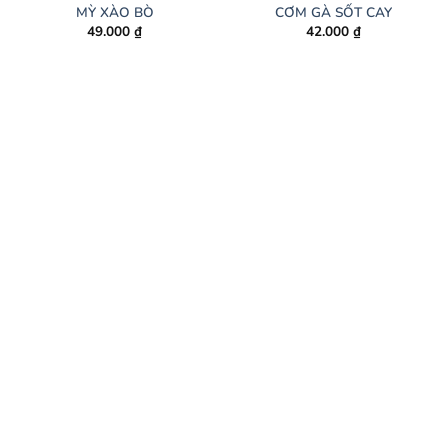
MỲ XÀO BÒ
CƠM GÀ SỐT CAY
49.000
₫
42.000
₫