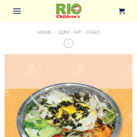
Chuyển
đến
nội
dung
HOME
/
CƠM - MỲ - CHÁO