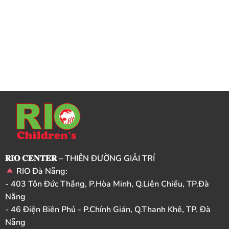
𝐑𝐈𝐎 𝐂𝐄𝐍𝐓𝐄𝐑 – THIÊN ĐƯỜNG GIẢI TRÍ
RIO Đà Nẵng:
- 403 Tôn Đức Thắng, P.Hòa Minh, Q.Liên Chiểu, TP.Đà
Nẵng
- 46 Điện Biên Phủ - P.Chính Gián, Q.Thanh Khê, TP. Đà
Nẵng