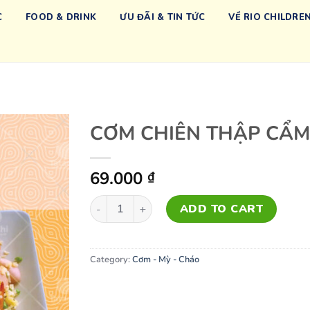
C
FOOD & DRINK
ƯU ĐÃI & TIN TỨC
VỀ RIO CHILDREN
CƠM CHIÊN THẬP CẨM
69.000
₫
CƠM CHIÊN THẬP CẨM quantity
ADD TO CART
Category:
Cơm - Mỳ - Cháo