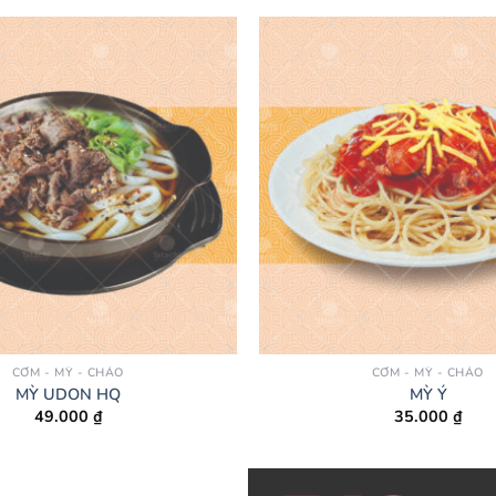
CƠM - MỲ - CHÁO
CƠM - MỲ - CHÁO
MỲ UDON HQ
MỲ Ý
49.000
₫
35.000
₫