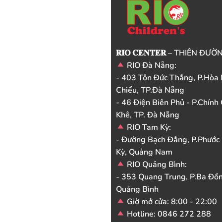
𝐑𝐈𝐎 𝐂𝐄𝐍𝐓𝐄𝐑 – THIÊN ĐƯ
RIO Đà Nẵng:
- 403 Tôn Đức Thắng, P.Hòa 
Chiểu, TP.Đà Nẵng
- 46 Điện Biên Phủ - P.Chính
Khê, TP. Đà Nẵng
RIO Tam Kỳ:
- Đường Bạch Đằng, P.Phước
Kỳ, Quảng Nam
RIO Quảng Bình:
- 353 Quang Trung, P.Ba Đồn
Quảng Bình
Giờ mở cửa: 8:00 - 22:00
Hotline: 0846 272 288