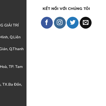
KẾT NỐI VỚI CHÚNG TÔI
ỜNG GIẢI TRÍ
Minh, Q.Liên
 Gián, Q.Thanh
 Hoà, TP. Tam
, TX.Ba Đồn,