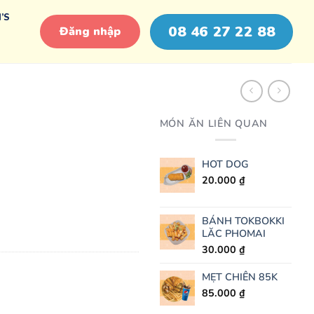
’S
08 46 27 22 88
Đăng nhập
MÓN ĂN LIÊN QUAN
HOT DOG
20.000
₫
BÁNH TOKBOKKI
LĂC PHOMAI
30.000
₫
MẸT CHIÊN 85K
85.000
₫