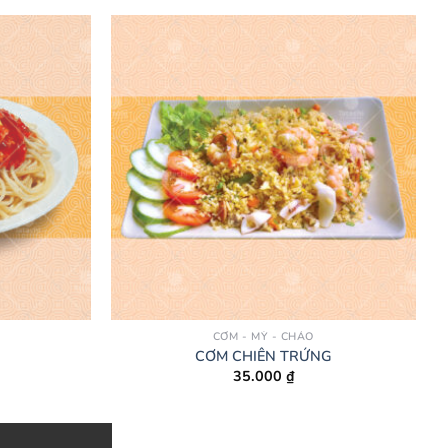
CƠM - MỲ - CHÁO
CƠM CHIÊN TRỨNG
35.000
₫